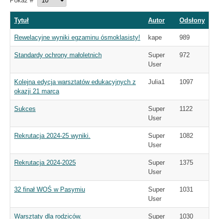
Pokaż #
Tytuł
Autor
Odsłony
Rewelacyjne wyniki egzaminu ósmoklasisty!
kape
989
Standardy ochrony małoletnich
Super
972
User
Kolejna edycja warsztatów edukacyjnych z
Julia1
1097
okazji 21 marca
Sukces
Super
1122
User
Rekrutacja 2024-25 wyniki.
Super
1082
User
Rekrutacja 2024-2025
Super
1375
User
32 finał WOŚ w Pasymiu
Super
1031
User
Warsztaty dla rodziców.
Super
1030