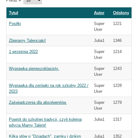
Pokaż #
Tytuł
Autor
Odsłony
Posiłki
Super
1221
User
Zbieramy Talenciaki!
Julia1
1346
1 września 2022
Super
1214
User
Wyprawka pierwszoklasisty.
Super
1243
User
Wyprawka dla zerówki na rok szkolny 2022 /
Super
1228
2023
User
Zaświadczenia dla absolwentów.
Super
1279
User
Powrót do szkolnej tradycji, czyli kolejna
Julia1
1317
edycja Mamy Talent!
Kilka słów o "Dziadach", zamku i dzikim
Julia1
1352